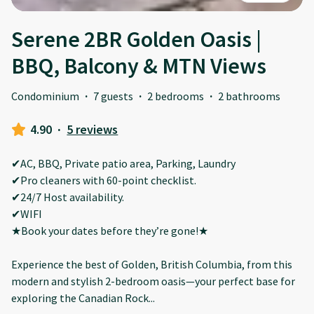
Serene 2BR Golden Oasis |
BBQ, Balcony & MTN Views
Condominium
·
7 guests
·
2 bedrooms
·
2 bathrooms
4.90
·
5 reviews
✔AC, BBQ, Private patio area, Parking, Laundry
✔Pro cleaners with 60-point checklist.
✔24/7 Host availability.
✔WIFI
★Book your dates before they’re gone!★
Experience the best of Golden, British Columbia, from this
modern and stylish 2-bedroom oasis—your perfect base for
exploring the Canadian Rock
...