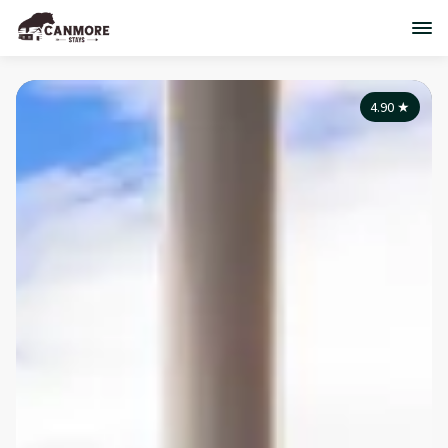
4.90
★