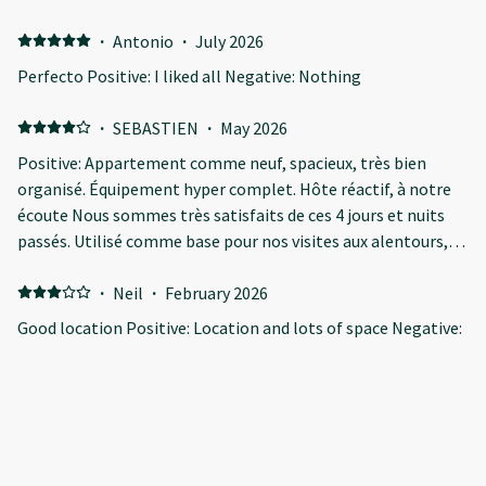
laveuse-sécheuse pour nettoyer quelques vêtements. Nous
étions bien situé pour visiter les parcs nationaux. On a adoré
·
Antonio
·
July 2026
notre séjour à Golden!
Perfecto Positive: I liked all Negative: Nothing
·
SEBASTIEN
·
May 2026
Positive: Appartement comme neuf, spacieux, très bien
organisé. Équipement hyper complet. Hôte réactif, à notre
écoute Nous sommes très satisfaits de ces 4 jours et nuits
passés. Utilisé comme base pour nos visites aux alentours,
jusqu'à Banff. Excellent rapport qualité / prix. Merci !
Negative: Le seul point négatif est la ligne de chemin de fer
·
Neil
·
February 2026
assez proche. Mais ce n'est pas si gênant que ça.
Good location Positive: Location and lots of space Negative:
A variety of pillows would be nice, also the car park lights
stay on all night perhaps a timer that goes off around 10.30
11pm
·
Lisa
·
January 2026